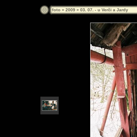
foto
»
2009
»
03. 07. - u Verči a Jardy