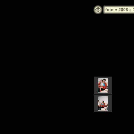
foto
»
2008
»